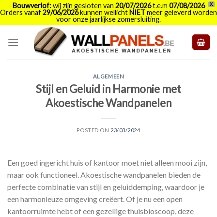
Bouwverlof:
wij zijn gesloten van
20/07/2026
t.e.m
07/08/2026
X
Orders vanaf
29/06/2026
kunnen wellicht
NIET
meer geleverd worden
voor onze jaarlijkse zomersluiting.
Skip
to
content
ALGEMEEN
Stijl en Geluid in Harmonie met
Akoestische Wandpanelen
POSTED ON
23/03/2024
Een goed ingericht huis of kantoor moet niet alleen mooi zijn,
maar ook functioneel. Akoestische wandpanelen bieden de
perfecte combinatie van stijl en geluiddemping, waardoor je
een harmonieuze omgeving creëert. Of je nu een open
kantoorruimte hebt of een gezellige thuisbioscoop, deze