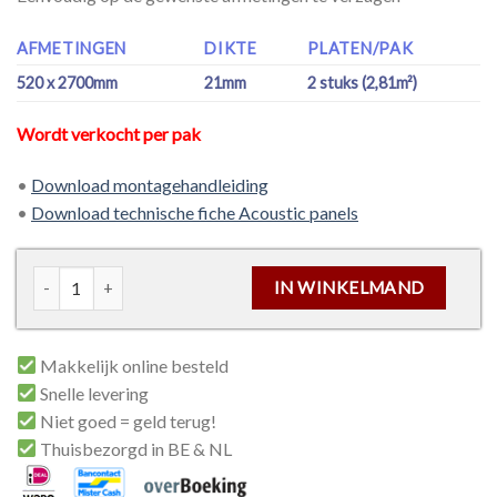
AFMETINGEN
DIKTE
PLATEN/PAK
520 x 2700mm
21mm
2 stuks (2,81m²)
Wordt verkocht per pak
•
Download montagehandleiding
•
Download technische fiche Acoustic panels
Akoestisch wandpaneel - Line 21mm - Beige aantal
IN WINKELMAND
Makkelijk online besteld
Snelle levering
Niet goed = geld terug!
Thuisbezorgd in BE & NL