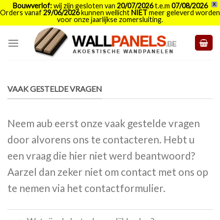
Bouwverlof:
wij zijn gesloten van
20/07/2026
t.e.m
07/08/2026
X
Orders vanaf
29/06/2026
kunnen wellicht
NIET
meer geleverd worden
voor onze jaarlijkse zomersluiting.
Skip
to
content
VAAK GESTELDE VRAGEN
Neem aub eerst onze vaak gestelde vragen
door alvorens ons te contacteren. Hebt u
een vraag die hier niet werd beantwoord?
Aarzel dan zeker niet om contact met ons op
te nemen via het contactformulier.