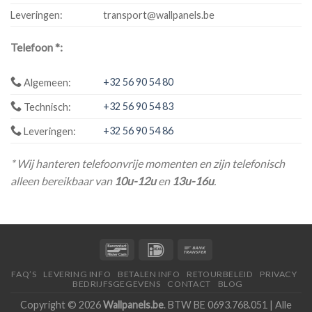
Leveringen:
transport@wallpanels.be
Telefoon *:
+32 56 90 54 80
Algemeen:
+32 56 90 54 83
Technisch:
+32 56 90 54 86
Leveringen:
* Wij hanteren telefoonvrije momenten en zijn telefonisch
alleen bereikbaar van
10u-12u
en
13u-16u
.
FAQ’S
LEVERING INFO
BETALEN INFO
RETOURBELEID
PRIVACY
BEDRIJFSGEGEVENS
CONTACT
BLOG
Copyright © 2026
Wallpanels.be
. BTW BE 0693.768.051 | Alle