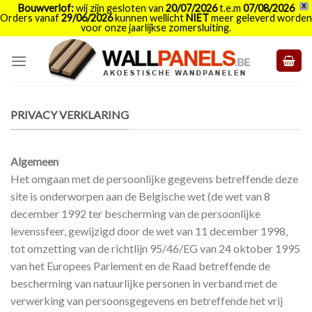
Bouwverlof:
wij zijn gesloten van
20/07/2026
t.e.m
07/08/2026
X
Orders vanaf
29/06/2026
kunnen wellicht
NIET
meer geleverd worden
voor onze jaarlijkse zomersluiting.
Skip
to
content
PRIVACY VERKLARING
Algemeen
Het omgaan met de persoonlijke gegevens betreffende deze
site is onderworpen aan de Belgische wet (de wet van 8
december 1992 ter bescherming van de persoonlijke
levenssfeer, gewijzigd door de wet van 11 december 1998,
tot omzetting van de richtlijn 95/46/EG van 24 oktober 1995
van het Europees Parlement en de Raad betreffende de
bescherming van natuurlijke personen in verband met de
verwerking van persoonsgegevens en betreffende het vrij