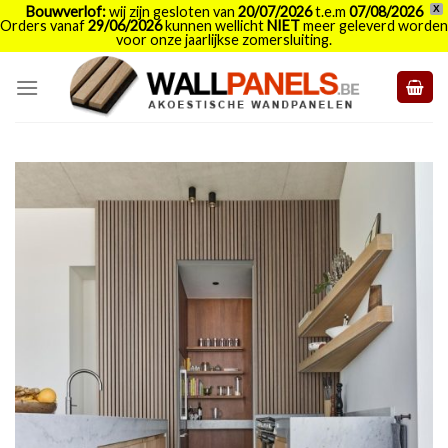
Bouwverlof:
wij zijn gesloten van
20/07/2026
t.e.m
07/08/2026
X
Orders vanaf
29/06/2026
kunnen wellicht
NIET
meer geleverd worden
voor onze jaarlijkse zomersluiting.
Skip
to
content