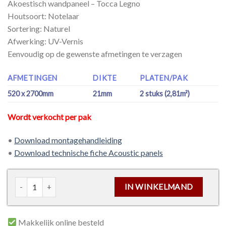
Akoestisch wandpaneel – Tocca Legno
Houtsoort: Notelaar
Sortering: Naturel
Afwerking: UV-Vernis
Eenvoudig op de gewenste afmetingen te verzagen
AFMETINGEN
DIKTE
PLATEN/PAK
520 x 2700mm
21mm
2 stuks (2,81m²)
Wordt verkocht per pak
•
Download montagehandleiding
•
Download technische fiche Acoustic panels
Akoestisch wandpaneel - Regular 21mm - Walnut aantal
IN WINKELMAND
Makkelijk online besteld