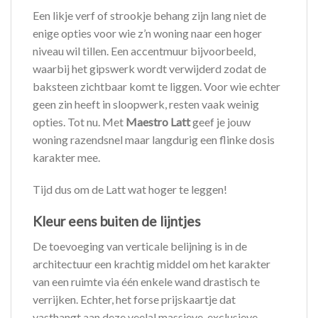
Een likje verf of strookje behang zijn lang niet de
enige opties voor wie z’n woning naar een hoger
niveau wil tillen. Een accentmuur bijvoorbeeld,
waarbij het gipswerk wordt verwijderd zodat de
baksteen zichtbaar komt te liggen. Voor wie echter
geen zin heeft in sloopwerk, resten vaak weinig
opties. Tot nu. Met
Maestro Latt
geef je jouw
woning razendsnel maar langdurig een flinke dosis
karakter mee.
Tijd dus om de Latt wat hoger te leggen!
Kleur eens buiten de lijntjes
De toevoeging van verticale belijning is in de
architectuur een krachtig middel om het karakter
van een ruimte via één enkele wand drastisch te
verrijken. Echter, het forse prijskaartje dat
vasthangt aan deze veelal massieve, exclusieve