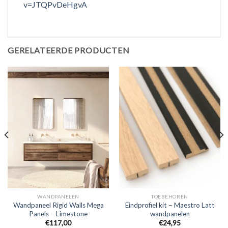
v=JTQPvDeHgvA
GERELATEERDE PRODUCTEN
WANDPANELEN
TOEBEHOREN
Wandpaneel Rigid Walls Mega
Eindprofiel kit – Maestro Latt
Panels – Limestone
wandpanelen
€
117,00
€
24,95