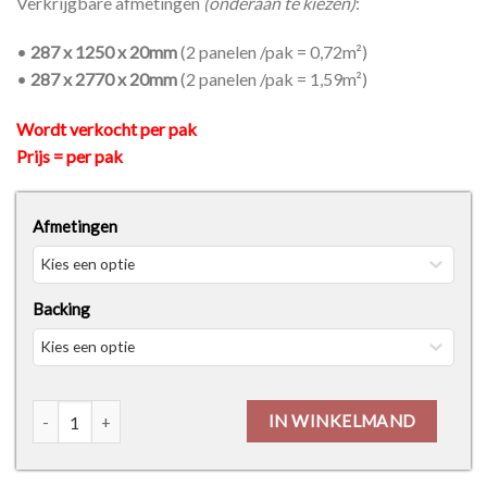
Verkrijgbare afmetingen
(onderaan te kiezen)
:
•
287 x 1250 x 20mm
(2 panelen /pak = 0,72m²)
•
287 x 2770 x 20mm
(2 panelen /pak = 1,59m²)
Wordt verkocht per pak
Prijs = per pak
Afmetingen
Backing
Wandpaneel Maestro Latt - Pepper Oak aantal
IN WINKELMAND