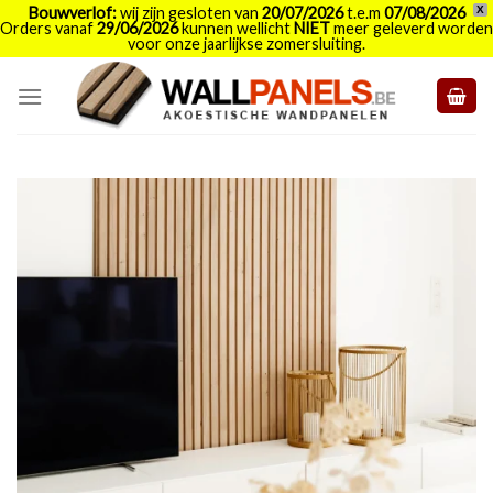
Bouwverlof:
wij zijn gesloten van
20/07/2026
t.e.m
07/08/2026
X
Orders vanaf
29/06/2026
kunnen wellicht
NIET
meer geleverd worden
voor onze jaarlijkse zomersluiting.
Skip
to
content