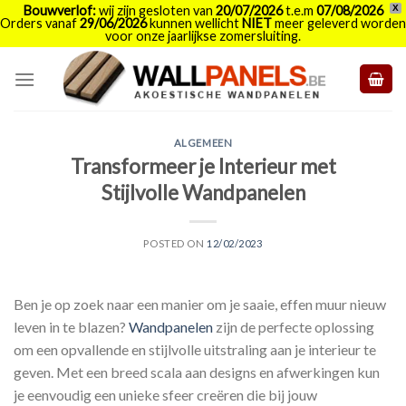
Bouwverlof:
wij zijn gesloten van
20/07/2026
t.e.m
07/08/2026
X
Orders vanaf
29/06/2026
kunnen wellicht
NIET
meer geleverd worden
voor onze jaarlijkse zomersluiting.
Skip
to
content
ALGEMEEN
Transformeer je Interieur met
Stijlvolle Wandpanelen
POSTED ON
12/02/2023
Ben je op zoek naar een manier om je saaie, effen muur nieuw
leven in te blazen?
Wandpanelen
zijn de perfecte oplossing
om een opvallende en stijlvolle uitstraling aan je interieur te
geven. Met een breed scala aan designs en afwerkingen kun
je eenvoudig een unieke sfeer creëren die bij jouw