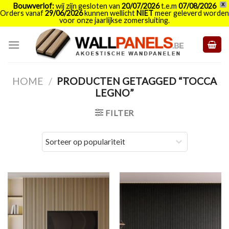
Bouwverlof:
wij zijn gesloten van
20/07/2026
t.e.m
07/08/2026
X
Orders vanaf
29/06/2026
kunnen wellicht
NIET
meer geleverd worden
voor onze jaarlijkse zomersluiting.
Skip
to
content
HOME
/
PRODUCTEN GETAGGED “TOCCA
LEGNO”
FILTER