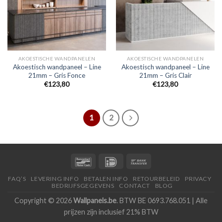
AKOESTISCHE WANDPANELEN
AKOESTISCHE WANDPANELEN
Akoestisch wandpaneel – Line
Akoestisch wandpaneel – Line
21mm – Gris Fonce
21mm – Gris Clair
€
123,80
€
123,80
1
2
FAQ’S
LEVERING INFO
BETALEN INFO
RETOURBELEID
PRIVACY
BEDRIJFSGEGEVENS
CONTACT
BLOG
Copyright © 2026
Wallpanels.be
. BTW BE 0693.768.051 | Alle
prijzen zijn inclusief 21% BTW