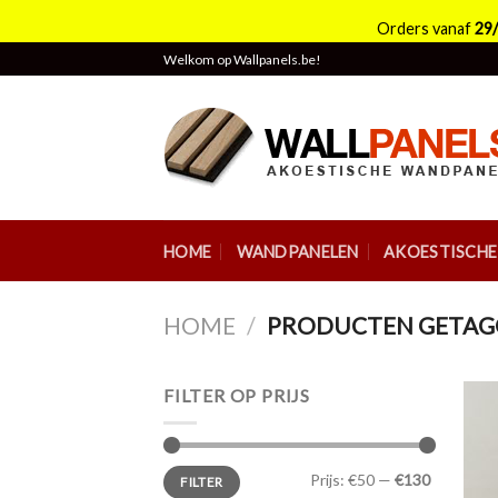
Orders vanaf
29
Skip
Welkom op Wallpanels.be!
to
content
HOME
WANDPANELEN
AKOESTISCH
HOME
/
PRODUCTEN GETAGG
FILTER OP PRIJS
Min.
Max.
Prijs:
€50
—
€130
FILTER
prijs
prijs