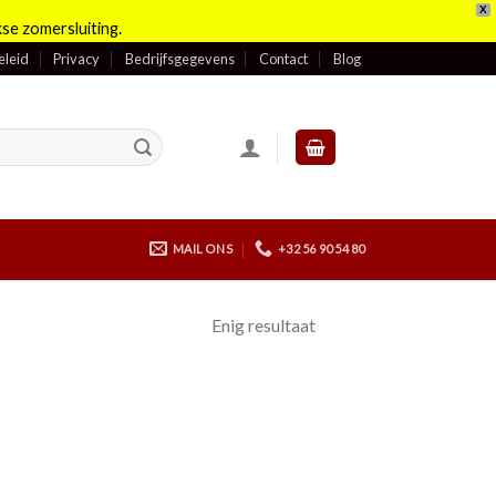
X
se zomersluiting.
eleid
Privacy
Bedrijfsgegevens
Contact
Blog
MAIL ONS
+32 56 90 54 80
Enig resultaat