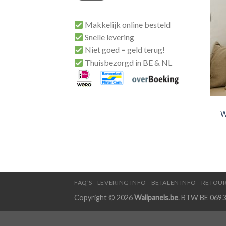
Makkelijk online besteld
Snelle levering
Niet goed = geld terug!
Thuisbezorgd in BE & NL
W
FAQ’S
LEVERING INFO
BETALEN INFO
RETOUR
Copyright © 2026
Wallpanels.be
. BTW BE 0693.