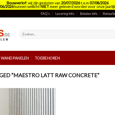
Bouwverlof:
wij zijn gesloten van
20/07/2026
t.e.m
07/08/2026
/06/2026
kunnen wellicht
NIET
meer geleverd worden voor onze jaarlijk
FAQ’s
Levering Info
Betalen Info
Retourb
Zoeken
naar:
E WANDPANELEN
TOEBEHOREN
ED “MAESTRO LATT RAW CONCRETE”