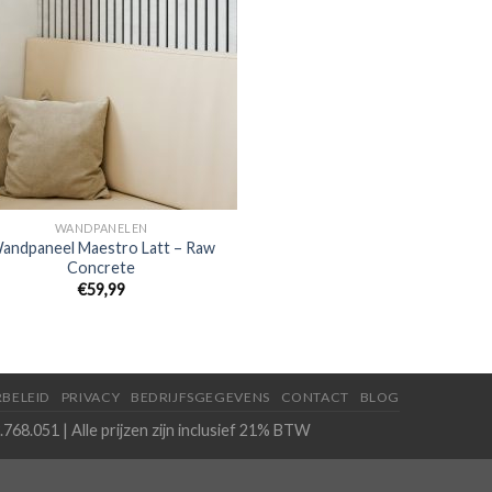
WANDPANELEN
andpaneel Maestro Latt – Raw
Concrete
€
59,99
BELEID
PRIVACY
BEDRIJFSGEGEVENS
CONTACT
BLOG
768.051 | Alle prijzen zijn inclusief 21% BTW