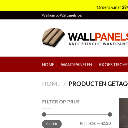
Orders vanaf
29
Skip
Welkom op Wallpanels.be!
to
content
HOME
WANDPANELEN
AKOESTISCH
HOME
/
PRODUCTEN GETAGG
FILTER OP PRIJS
Min.
Max.
Prijs:
€50
—
€130
FILTER
prijs
prijs