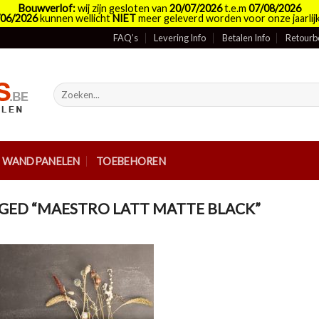
Bouwverlof:
wij zijn gesloten van
20/07/2026
t.e.m
07/08/2026
/06/2026
kunnen wellicht
NIET
meer geleverd worden voor onze jaarlijk
FAQ’s
Levering Info
Betalen Info
Retourb
Zoeken
naar:
E WANDPANELEN
TOEBEHOREN
ED “MAESTRO LATT MATTE BLACK”