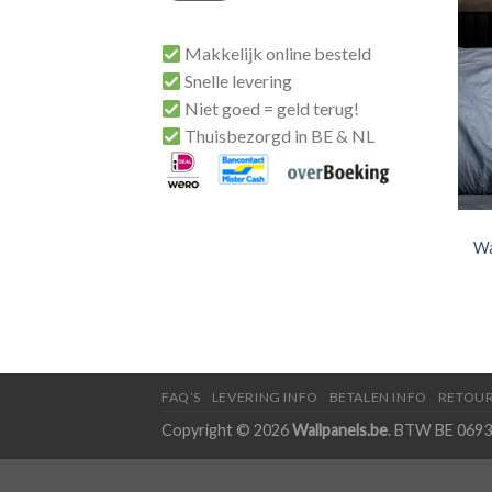
Makkelijk online besteld
Snelle levering
Niet goed = geld terug!
Thuisbezorgd in BE & NL
Wa
FAQ’S
LEVERING INFO
BETALEN INFO
RETOUR
Copyright © 2026
Wallpanels.be
. BTW BE 0693.