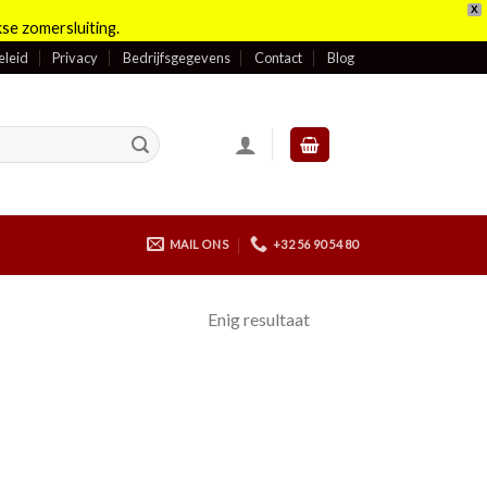
X
se zomersluiting.
eleid
Privacy
Bedrijfsgegevens
Contact
Blog
MAIL ONS
+32 56 90 54 80
Enig resultaat