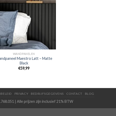
WANDPANELEN
ndpaneel Maestro Latt – Matte
Black
€
59,99
BELEID
PRIVACY
BEDRIJFSGEGEVENS
CONTACT
BLOG
768.051 | Alle prijzen zijn inclusief 21% BTW