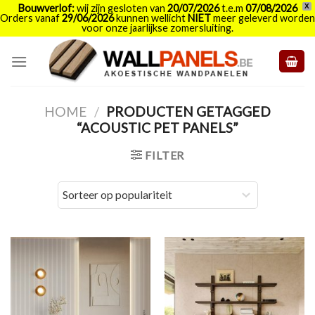
Bouwverlof:
wij zijn gesloten van
20/07/2026
t.e.m
07/08/2026
X
Orders vanaf
29/06/2026
kunnen wellicht
NIET
meer geleverd worden
voor onze jaarlijkse zomersluiting.
Skip
to
content
HOME
/
PRODUCTEN GETAGGED
“ACOUSTIC PET PANELS”
FILTER